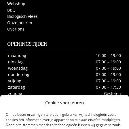
Webshop
BBQ
Biologisch vlees
Onze boeren
Over ons
OPENINGSTIJDEN
maandag
10:00 – 19:00
dinsdag
07:00 – 19:00
woensdag
07:00 – 19:00
donderdag
07:00 – 19:00
vrijdag
07:00 – 19:00
zaterdag
07:00 – 17:30
zondag
Gesloten
Cookie voorkeuren
CONTACT
Om de beste ervaringen te bieden, gebruiken wij technologieën zoals
Biltstraat 66
cookies om informatie over je apparaat op te slaan en/of te raadplegen.
Door in te stemmen met deze technologieën kunnen wij gegevens zoals
3572BE Utrecht