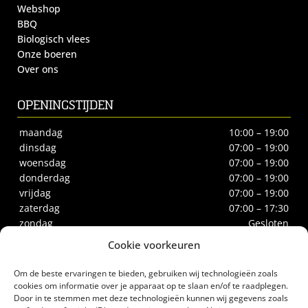
Webshop
BBQ
Biologisch vlees
Onze boeren
Over ons
OPENINGSTIJDEN
maandag
10:00 – 19:00
dinsdag
07:00 – 19:00
woensdag
07:00 – 19:00
donderdag
07:00 – 19:00
vrijdag
07:00 – 19:00
zaterdag
07:00 – 17:30
zondag
Gesloten
Cookie voorkeuren
CONTACT
Om de beste ervaringen te bieden, gebruiken wij technologieën zoals
Biltstraat 66
cookies om informatie over je apparaat op te slaan en/of te raadplegen.
Door in te stemmen met deze technologieën kunnen wij gegevens zoals
3572BE Utrecht